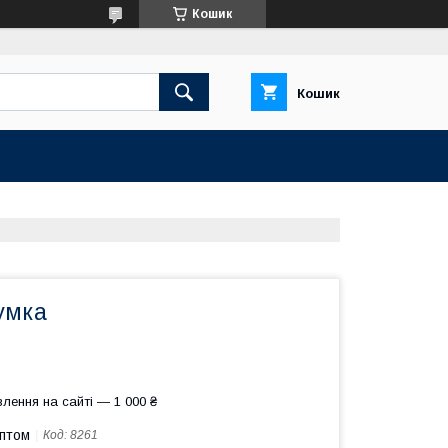
Кошик
Кошик
умка
лення на сайті — 1 000 ₴
оптом
Код:
8261