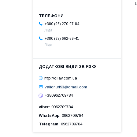
Ц
+380 (96) 270-97-84
Ліда
+380 (93) 662-99-41
Ліда
http://dilav.com.ua
validnuri93@gmail.com
+380962709784
viber
0962709784
WhatsApp
0962709784
Telegram
0962709784