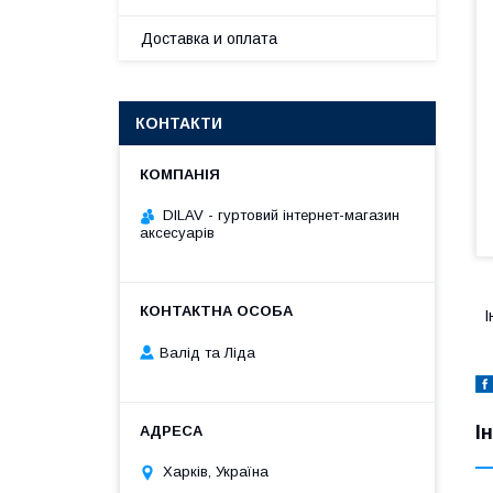
Доставка и оплата
КОНТАКТИ
DILAV - гуртовий інтернет-магазин
аксесуарів
І
Валід та Ліда
І
Харків, Україна