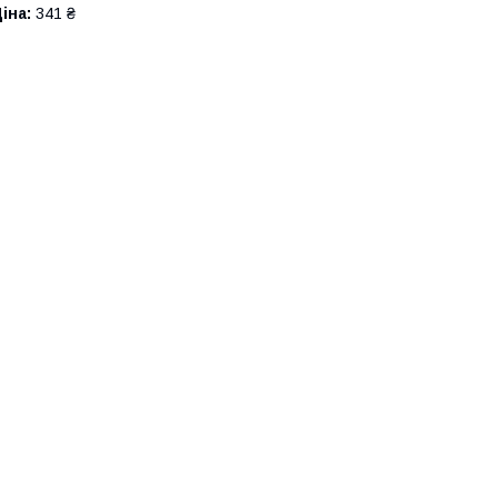
іна:
341 ₴