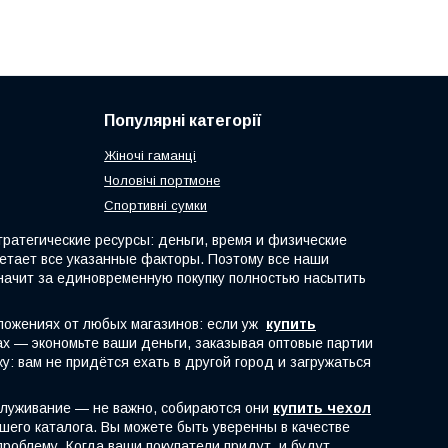
Популярні категорії
Жіночі гаманці
Чоловічі портмоне
Спортивні сумки
атегические ресурсы: деньги, время и физические
четает все указанные факторы. Поэтому все наши
начит за единовременную покупку полностью насытить
ложениях от любых магазинов: если уж
купить
рах — экономьте ваши деньги, заказывая оптовые партии
: вам не придётся ехать в другой город и загружаться
служивание — не важно, собираются они
купить чехол
шего каталога. Вы можете быть уверенны в качестве
роблему. Когда ваши покупатели придут, и будут