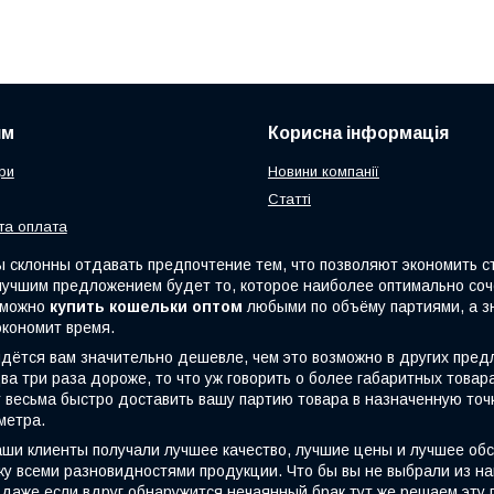
ям
Корисна інформація
ри
Новини компанії
Статті
та оплата
клонны отдавать предпочтение тем, что позволяют экономить стр
 лучшим предложением будет то, которое наиболее оптимально со
с можно
купить кошельки оптом
любыми по объёму партиями, а з
экономит время.
тся вам значительно дешевле, чем это возможно в других пред
ва три раза дороже, то что уж говорить о более габаритных това
весьма быстро доставить вашу партию товара в назначенную точку
метра.
и клиенты получали лучшее качество, лучшие цены и лучшее об
у всеми разновидностями продукции. Что бы вы не выбрали из на
даже если вдруг обнаружится нечаянный брак,тут же решаем эту п