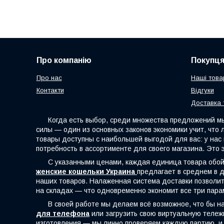
Про компанію
Покупц
Про нас
Наші това
Контакти
Відгуки
Доставка 
Когда есть выбор, среди множества предложений мы с
силы — один из основных законов экономики учит, что
товары доступны с наибольшей выгодой для вас: у на
потребность в ассортименте для своего магазина. Это 
С указанными ценами, каждая единица товара обойдё
женские кошельки Украина
предлагает в среднем в д
наших товаров. Налаженная система доставки позволит 
на складах — что одновременно экономит все три пара
В своей работе мы делаем всё возможное, что бы наш
для телефона
или загрузить свою виртуальную тележк
изготовления — мы лично проверяем каждую партию, и 