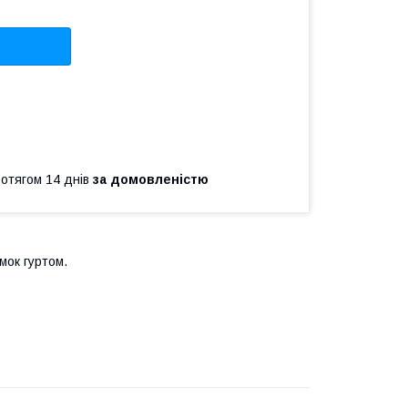
ротягом 14 днів
за домовленістю
мок гуртом.