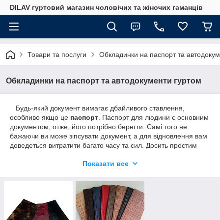
DILAV гуртовий магазин чоловічих та жіночих гаманців
Товари та послуги
Обкладинки на паспорт та автодокум
Обкладинки на паспорт та автодокументи гуртом
Будь-який документ вимагає дбайливого ставлення,
особливо якщо це
паспорт
. Паспорт для людини є основним
документом, отже, його потрібно берегти. Самі того не
бажаючи ви може зіпсувати документ, а для відновлення вам
доведеться витратити багато часу та сил. Досить простим
рішенням є придбання
обкладинки на паспорт
. Водночас
Показати все
можна вибрати якісну, зручну та стильну річ.
Обкладинки на паспорт
мають великий попит, оскільки
людині доводиться досить часто користуватися цим
документом. Виготовляється обкладинки на паспорт із різних
матеріалів, якісними є обкладинки на паспорт зроблені з
натуральної шкіри.