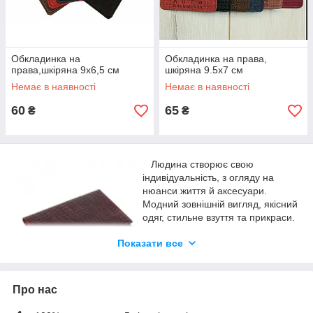
Обкладинка на
Обкладинка на права,
права,шкіряна 9х6,5 см
шкіряна 9.5х7 см
Немає в наявності
Немає в наявності
60
65
₴
₴
Людина створює свою
індивідуальність, з огляду на
нюанси життя й аксесуари.
Модний зовнішній вигляд, якісний
одяг, стильне взуття та прикраси.
Але бувають деталі, які
Показати все
однозначно будуть вказувати на
статус свого володаря. Ними є
обкладинки на паспорт, гурт яких
вигідний.
Про нас
Чому варто купувати не за роздрібною ціною, і як