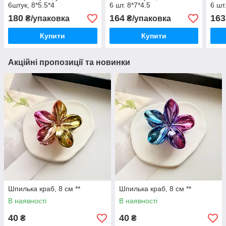
6штук, 8*5.5*4
6 шт. 8*7*4.5
6 шт.
180
164
163
₴/упаковка
₴/упаковка
Купити
Купити
Акційні пропозиції та новинки
Шпилька краб, 8 см **
Шпилька краб, 8 см **
В наявності
В наявності
40
40
₴
₴