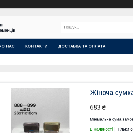
ин
гаманців
РО НАС
КОНТАКТИ
ДОСТАВКА ТА ОПЛАТА
Жіноча сумк
683 ₴
Мінімальна сума замов
В наявності
Тільки 