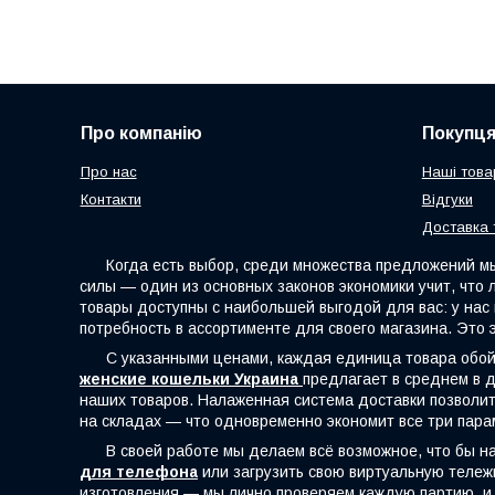
Про компанію
Покупц
Про нас
Наші това
Контакти
Відгуки
Доставка 
Когда есть выбор, среди множества предложений мы с
силы — один из основных законов экономики учит, что
товары доступны с наибольшей выгодой для вас: у на
потребность в ассортименте для своего магазина. Это 
С указанными ценами, каждая единица товара обойдё
женские кошельки Украина
предлагает в среднем в д
наших товаров. Налаженная система доставки позволит 
на складах — что одновременно экономит все три пара
В своей работе мы делаем всё возможное, что бы наш
для телефона
или загрузить свою виртуальную тележк
изготовления — мы лично проверяем каждую партию, и 