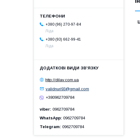
І
Ц
+380 (96) 270-97-84
Ліда
+380 (93) 662-99-41
Ліда
http://dilav.com.ua
validnuri93@gmail.com
+380962709784
viber
0962709784
WhatsApp
0962709784
Telegram
0962709784