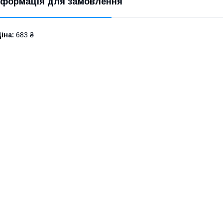
нформація для замовлення
іна:
683 ₴