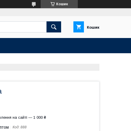
Кошик
Кошик
а
лення на сайті — 1 000 ₴
оптом
Код:
888