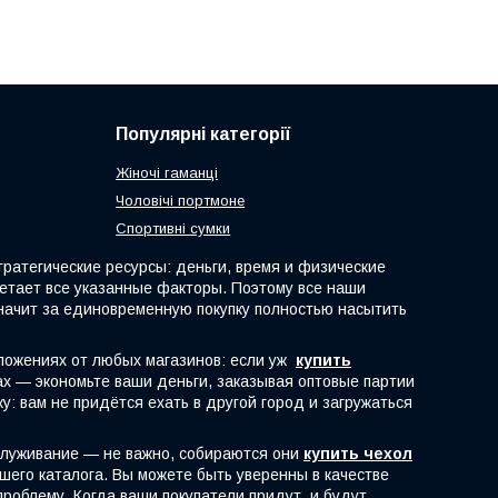
Популярні категорії
Жіночі гаманці
Чоловічі портмоне
Спортивні сумки
атегические ресурсы: деньги, время и физические
четает все указанные факторы. Поэтому все наши
начит за единовременную покупку полностью насытить
ложениях от любых магазинов: если уж
купить
рах — экономьте ваши деньги, заказывая оптовые партии
: вам не придётся ехать в другой город и загружаться
служивание — не важно, собираются они
купить чехол
шего каталога. Вы можете быть уверенны в качестве
роблему. Когда ваши покупатели придут, и будут