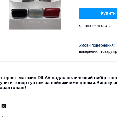
Купити
+380962709784
повернення товару п
інтернет-магазин DILAV надає величезний вибір жін
купити товар гуртом за найнижчими цінами.Високу як
гарантовані!