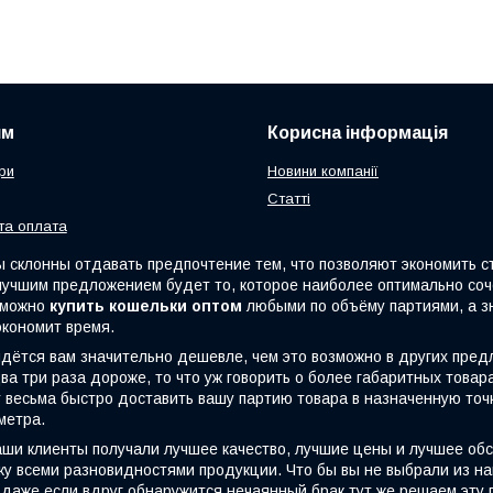
ям
Корисна інформація
ри
Новини компанії
Статті
та оплата
клонны отдавать предпочтение тем, что позволяют экономить стр
 лучшим предложением будет то, которое наиболее оптимально со
с можно
купить кошельки оптом
любыми по объёму партиями, а з
экономит время.
тся вам значительно дешевле, чем это возможно в других пред
ва три раза дороже, то что уж говорить о более габаритных това
весьма быстро доставить вашу партию товара в назначенную точку
метра.
и клиенты получали лучшее качество, лучшие цены и лучшее об
у всеми разновидностями продукции. Что бы вы не выбрали из на
даже если вдруг обнаружится нечаянный брак,тут же решаем эту п