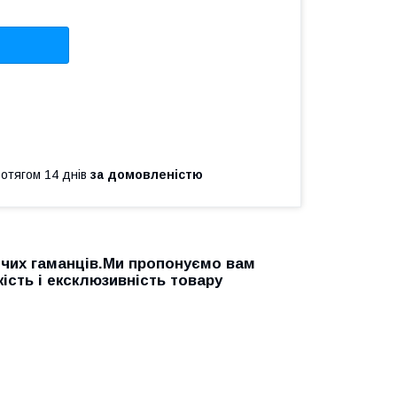
ротягом 14 днів
за домовленістю
очих гаманців.Ми пропонуємо вам
ість і ексклюзивність товару