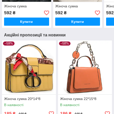
Жіноча сумка
Жіноча сумка
Жіно
592
592
592
₴
₴
Купити
Купити
Акційні пропозиції та новинки
–59%
–58%
Жіноча сумка 20*14*8
Жіноча сумка 22*15*8
В наявності
В наявності
185
186
₴
₴
446 ₴
446 ₴