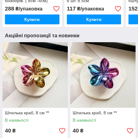
6наборів. ( 8см -4см)
6 шт. 8.5см
6шту
288
117
152
₴/упаковка
₴/упаковка
Купити
Купити
Акційні пропозиції та новинки
Шпилька краб, 8 см **
Шпилька краб, 8 см **
В наявності
В наявності
40
40
₴
₴