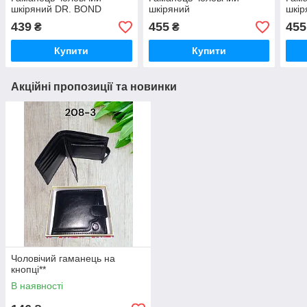
шкіряний DR. BOND
шкіряний
шкір
439
455
455
₴
₴
Купити
Купити
Акційні пропозиції та новинки
Чоловічий гаманець на
кнопці**
В наявності