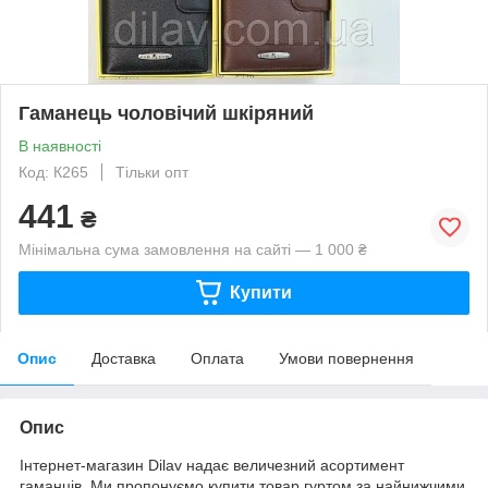
Гаманець чоловічий шкіряний
В наявності
Код: К265
Тільки опт
441
₴
Мінімальна сума замовлення на сайті — 1 000 ₴
Купити
Опис
Доставка
Оплата
Умови повернення
Опис
Інтернет-магазин Dilav надає величезний асортимент
гаманців. Ми пропонуємо купити товар гуртом за найнижчими