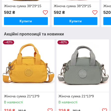
Жіноча сумка 38*29*15
Жіноча сумка 38*29*15
Жіно
592
592
520
₴
₴
Купити
Купити
Акційні пропозиції та новинки
–40%
–40%
Жіноча сумка 21*13*9
Жіноча сумка 21*13*9
В наявності
В наявності
216
216
₴
₴
361 ₴
361 ₴