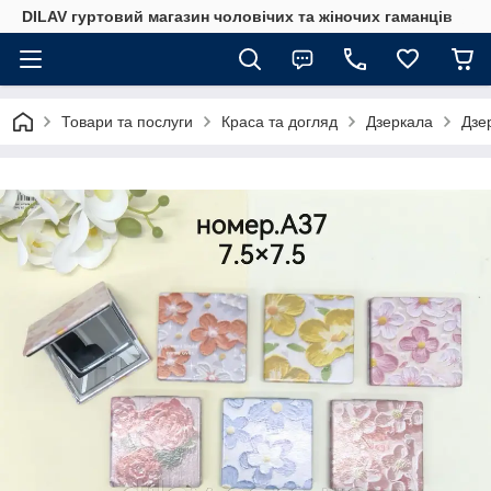
DILAV гуртовий магазин чоловічих та жіночих гаманців
Товари та послуги
Краса та догляд
Дзеркала
Дзе