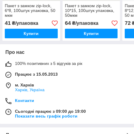
Пакет з замком zip-lock,
Пакет з замком zip-lock,
Паке
6*8, 100штук упаковка, 50
10*15, 100штук упаковка,
8*12
мкм
50мкм
50 м
41
64
72
₴/упаковка
₴/упаковка
₴
Купити
Купити
Про нас
100% позитивних з 5 відгуків за рік
Працює з 15.05.2013
м. Харків
Харків, Україна
Контакти
Сьогодні працює з 09:00 до 19:00
Показати весь графік роботи