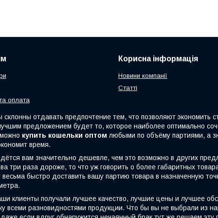
ям
Корисна інформація
ри
Новини компанії
Статті
та оплата
клонны отдавать предпочтение тем, что позволяют экономить стр
 лучшим предложением будет то, которое наиболее оптимально со
с можно
купить кошельки оптом
любыми по объёму партиями, а з
экономит время.
тся вам значительно дешевле, чем это возможно в других пред
ва три раза дороже, то что уж говорить о более габаритных това
весьма быстро доставить вашу партию товара в назначенную точку
метра.
и клиенты получали лучшее качество, лучшие цены и лучшее об
у всеми разновидностями продукции. Что бы вы не выбрали из на
даже если вдруг обнаружится нечаянный брак,тут же решаем эту п