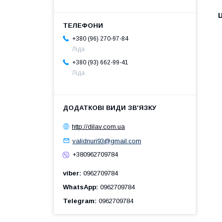
Ц
+380 (96) 270-97-84
Ліда
+380 (93) 662-99-41
Ліда
http://dilav.com.ua
validnuri93@gmail.com
+380962709784
viber
0962709784
WhatsApp
0962709784
Telegram
0962709784