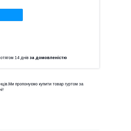
ротягом 14 днів
за домовленістю
ців.Ми пропонуємо купити товар гуртом за
і!