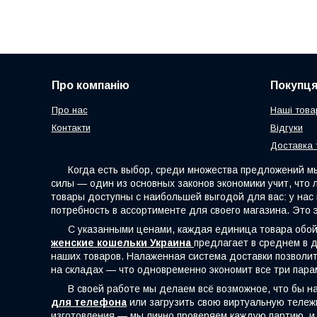
Про компанію
Покупц
Про нас
Наші това
Контакти
Відгуки
Доставка 
Когда есть выбор, среди множества предложений мы с
силы — один из основных законов экономики учит, что
товары доступны с наибольшей выгодой для вас: у на
потребность в ассортименте для своего магазина. Это 
С указанными ценами, каждая единица товара обойдё
женские кошельки Украина
предлагает в среднем в д
наших товаров. Налаженная система доставки позволит 
на складах — что одновременно экономит все три пара
В своей работе мы делаем всё возможное, что бы наш
для телефона
или загрузить свою виртуальную тележк
изготовления — мы лично проверяем каждую партию, и 