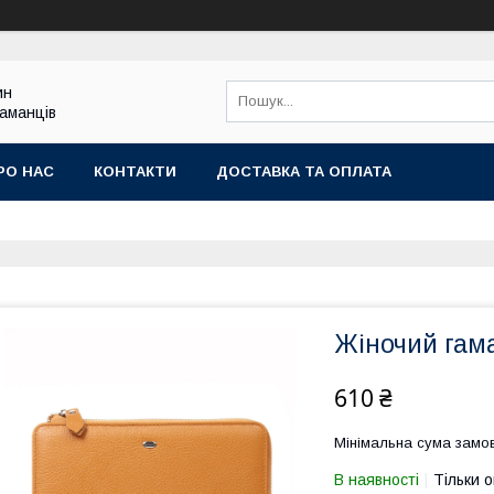
ин
гаманців
РО НАС
КОНТАКТИ
ДОСТАВКА ТА ОПЛАТА
Жіночий гама
610 ₴
Мінімальна сума замов
В наявності
Тільки 