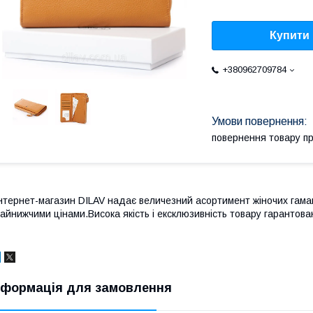
Купити
+380962709784
повернення товару п
нтернет-магазин DILAV надає величезний асортимент жіночих гаман
айнижчими цінами.Висока якість і ексклюзивність товару гарантован
нформація для замовлення