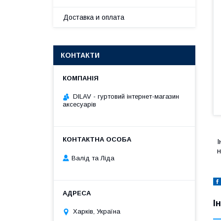
Доставка и оплата
КОНТАКТИ
DILAV - гуртовий інтернет-магазин
аксесуарів
І
н
Валід та Ліда
І
Харків, Україна