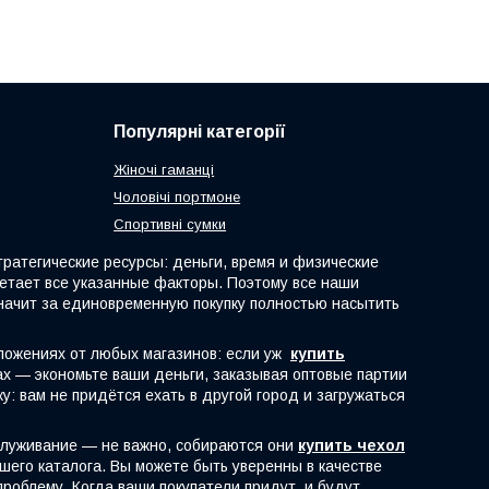
Популярні категорії
Жіночі гаманці
Чоловічі портмоне
Спортивні сумки
атегические ресурсы: деньги, время и физические
четает все указанные факторы. Поэтому все наши
начит за единовременную покупку полностью насытить
ложениях от любых магазинов: если уж
купить
рах — экономьте ваши деньги, заказывая оптовые партии
: вам не придётся ехать в другой город и загружаться
служивание — не важно, собираются они
купить чехол
шего каталога. Вы можете быть уверенны в качестве
роблему. Когда ваши покупатели придут, и будут