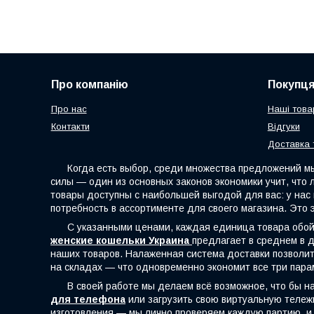
Про компанію
Покупц
Про нас
Наші това
Контакти
Відгуки
Доставка 
Когда есть выбор, среди множества предложений мы с
силы — один из основных законов экономики учит, что
товары доступны с наибольшей выгодой для вас: у на
потребность в ассортименте для своего магазина. Это 
С указанными ценами, каждая единица товара обойдё
женские кошельки Украина
предлагает в среднем в д
наших товаров. Налаженная система доставки позволит 
на складах — что одновременно экономит все три пара
В своей работе мы делаем всё возможное, что бы наш
для телефона
или загрузить свою виртуальную тележк
изготовления — мы лично проверяем каждую партию, и 