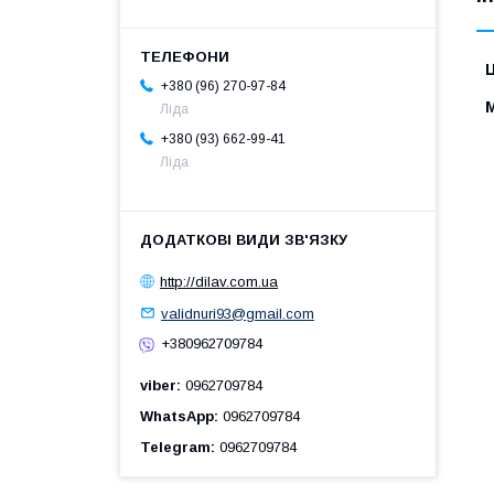
Ц
+380 (96) 270-97-84
Ліда
+380 (93) 662-99-41
Ліда
http://dilav.com.ua
validnuri93@gmail.com
+380962709784
viber
0962709784
WhatsApp
0962709784
Telegram
0962709784