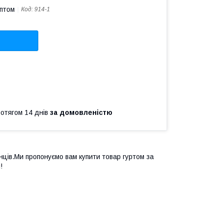
оптом
Код:
914-1
ротягом 14 днів
за домовленістю
ців.Ми пропонуємо вам купити товар гуртом за
!