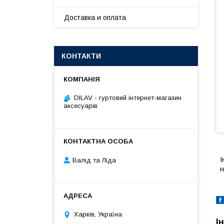
Доставка и оплата
КОНТАКТИ
DILAV - гуртовий інтернет-магазин
аксесуарів
І
Валід та Ліда
н
Харків, Україна
І