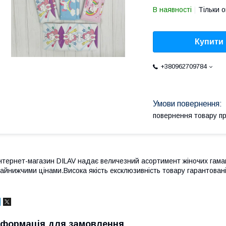
В наявності
Тільки 
Купити
+380962709784
повернення товару п
нтернет-магазин DILAV надає величезний асортимент жіночих гаман
айнижчими цінами.Висока якість ексклюзивність товару гарантовані
нформація для замовлення