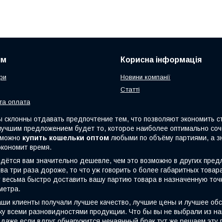
ям
Корисна інформація
ри
Новини компанії
Статті
та оплата
клонны отдавать предпочтение тем, что позволяют экономить стр
 лучшим предложением будет то, которое наиболее оптимально со
с можно
купить кошельки оптом
любыми по объёму партиями, а з
экономит время.
тся вам значительно дешевле, чем это возможно в других пред
ва три раза дороже, то что уж говорить о более габаритных това
весьма быстро доставить вашу партию товара в назначенную точку
метра.
и клиенты получали лучшее качество, лучшие цены и лучшее об
у всеми разновидностями продукции. Что бы вы не выбрали из на
даже если вдруг обнаружится нечаянный брак,тут же решаем эту п