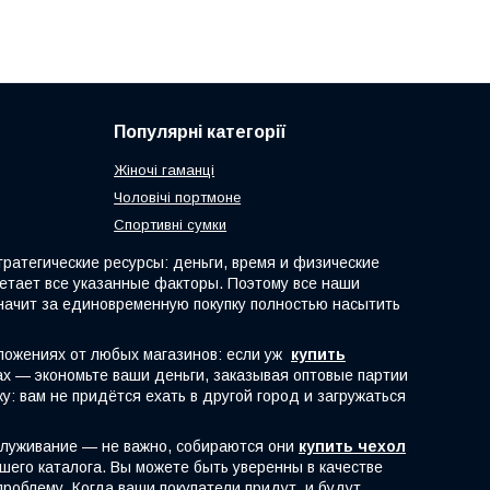
Популярні категорії
Жіночі гаманці
Чоловічі портмоне
Спортивні сумки
атегические ресурсы: деньги, время и физические
четает все указанные факторы. Поэтому все наши
начит за единовременную покупку полностью насытить
ложениях от любых магазинов: если уж
купить
рах — экономьте ваши деньги, заказывая оптовые партии
: вам не придётся ехать в другой город и загружаться
служивание — не важно, собираются они
купить чехол
шего каталога. Вы можете быть уверенны в качестве
роблему. Когда ваши покупатели придут, и будут