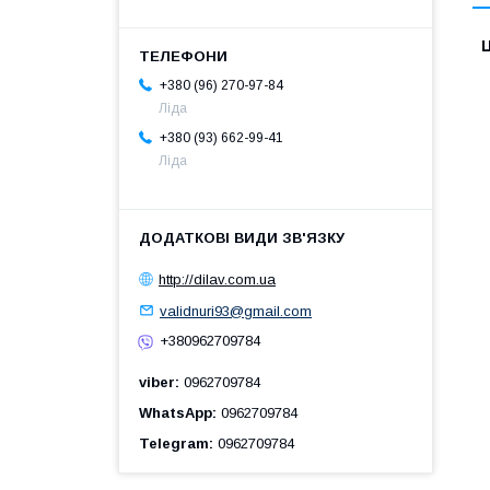
Ц
+380 (96) 270-97-84
Ліда
+380 (93) 662-99-41
Ліда
http://dilav.com.ua
validnuri93@gmail.com
+380962709784
viber
0962709784
WhatsApp
0962709784
Telegram
0962709784