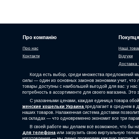
Про компанію
Покупц
Про нас
Наші това
Контакти
Відгуки
Доставка 
Когда есть выбор, среди множества предложений мы с
силы — один из основных законов экономики учит, что
товары доступны с наибольшей выгодой для вас: у на
потребность в ассортименте для своего магазина. Это 
С указанными ценами, каждая единица товара обойдё
женские кошельки Украина
предлагает в среднем в д
наших товаров. Налаженная система доставки позволит 
на складах — что одновременно экономит все три пара
В своей работе мы делаем всё возможное, что бы наш
для телефона
или загрузить свою виртуальную тележк
изготовления — мы лично проверяем каждую партию, и 