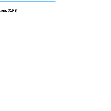
іна:
319 ₴