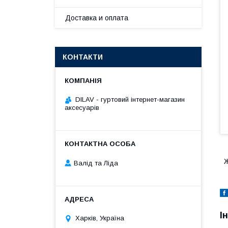
Доставка и оплата
КОНТАКТИ
DILAV - гуртовий інтернет-магазин
аксесуарів
Ж
Валід та Ліда
І
Харків, Україна