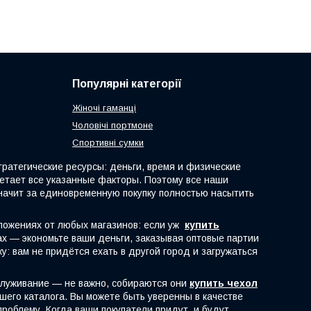
Популярні категорії
Жіночі гаманці
Чоловічі портмоне
Спортивні сумки
атегические ресурсы: деньги, время и физические
четает все указанные факторы. Поэтому все наши
начит за единовременную покупку полностью насытить
ложениях от любых магазинов: если уж
купить
рах — экономьте ваши деньги, заказывая оптовые партии
: вам не придётся ехать в другой город и загружаться
служивание — не важно, собираются они
купить чехол
шего каталога. Вы можете быть уверенны в качестве
роблему. Когда ваши покупатели придут, и будут