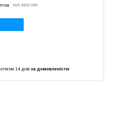
оптом
Код:
6602-099
ротягом 14 днів
за домовленістю