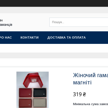
ин
гаманців
РО НАС
КОНТАКТИ
ДОСТАВКА ТА ОПЛАТА
Жіночий гам
магніті
319 ₴
Мінімальна сума замов