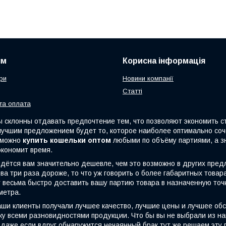
ям
Корисна інформація
ри
Новини компанії
Статті
та оплата
клонны отдавать предпочтение тем, что позволяют экономить стр
 лучшим предложением будет то, которое наиболее оптимально со
с можно
купить кошельки оптом
любыми по объёму партиями, а з
экономит время.
тся вам значительно дешевле, чем это возможно в других пред
ва три раза дороже, то что уж говорить о более габаритных това
весьма быстро доставить вашу партию товара в назначенную точку
метра.
и клиенты получали лучшее качество, лучшие цены и лучшее об
у всеми разновидностями продукции. Что бы вы не выбрали из на
даже если вдруг обнаружится нечаянный брак,тут же решаем эту п