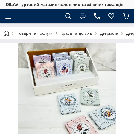
DILAV гуртовий магазин чоловічих та жіночих гаманців
Товари та послуги
Краса та догляд
Дзеркала
Дзе