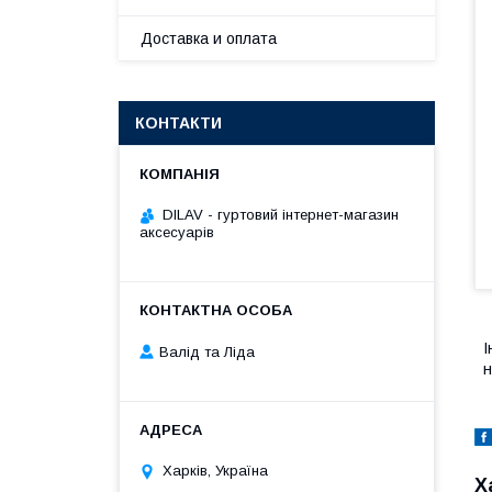
Доставка и оплата
КОНТАКТИ
DILAV - гуртовий інтернет-магазин
аксесуарів
І
Валід та Ліда
н
Харків, Україна
Х