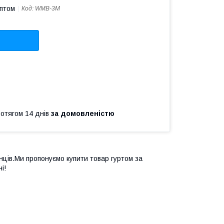
оптом
Код:
WMB-3M
ротягом 14 днів
за домовленістю
ців.Ми пропонуємо купити товар гуртом за
і!