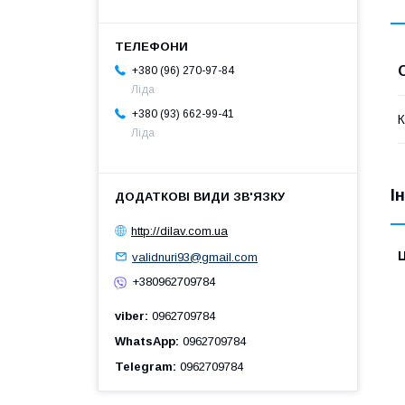
+380 (96) 270-97-84
Ліда
+380 (93) 662-99-41
К
Ліда
І
http://dilav.com.ua
Ц
validnuri93@gmail.com
+380962709784
viber
0962709784
WhatsApp
0962709784
Telegram
0962709784