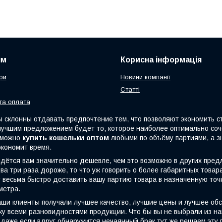
ям
Корисна інформація
ри
Новини компанії
Статті
та оплата
клонны отдавать предпочтение тем, что позволяют экономить стр
 лучшим предложением будет то, которое наиболее оптимально со
с можно
купить кошельки оптом
любыми по объёму партиями, а з
экономит время.
тся вам значительно дешевле, чем это возможно в других пред
ва три раза дороже, то что уж говорить о более габаритных това
весьма быстро доставить вашу партию товара в назначенную точку
метра.
и клиенты получали лучшее качество, лучшие цены и лучшее об
у всеми разновидностями продукции. Что бы вы не выбрали из на
даже если вдруг обнаружится нечаянный брак,тут же решаем эту п