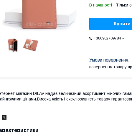
В наявності
Тільки 
Купити
+380962709784
повернення товару п
нтернет-магазин DILAV надає величезний асортимент жіночих гаман
айнижчими цінами.Висока якість і ексклюзивність товару гарантован
арактеристики