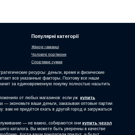
Популярні категорії
Жіночі гаманці
Чоловічі портмоне
Спортивні сумки
атегические ресурсы: деньги, время и физические
четает все указанные факторы. Поэтому все наши
начит за единовременную покупку полностью насытить
ложениях от любых магазинов: если уж
купить
рах — экономьте ваши деньги, заказывая оптовые партии
: вам не придётся ехать в другой город и загружаться
служивание — не важно, собираются они
купить чехол
шего каталога. Вы можете быть уверенны в качестве
роблему. Когда ваши покупатели придут, и будут