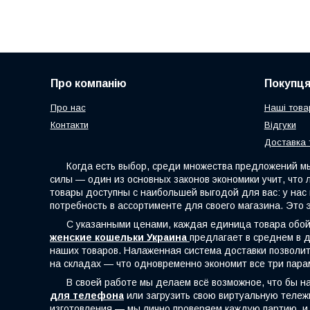
Про компанію
Покупц
Про нас
Наші това
Контакти
Відгуки
Доставка 
Когда есть выбор, среди множества предложений мы с
силы — один из основных законов экономики учит, что
товары доступны с наибольшей выгодой для вас: у на
потребность в ассортименте для своего магазина. Это 
С указанными ценами, каждая единица товара обойдё
женские кошельки Украина
предлагает в среднем в д
наших товаров. Налаженная система доставки позволит 
на складах — что одновременно экономит все три пара
В своей работе мы делаем всё возможное, что бы наш
для телефона
или загрузить свою виртуальную тележк
изготовления — мы лично проверяем каждую партию, и 