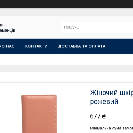
ин
гаманців
РО НАС
КОНТАКТИ
ДОСТАВКА ТА ОПЛАТА
Жіночий шкі
рожевий
677 ₴
Мінімальна сума замов