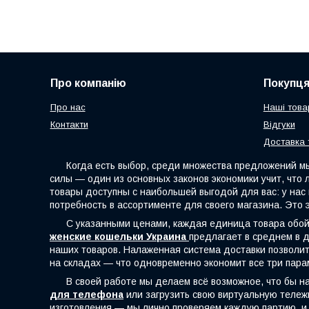
Про компанію
Покупц
Про нас
Наші това
Контакти
Відгуки
Доставка 
Когда есть выбор, среди множества предложений мы с
силы — один из основных законов экономики учит, что
товары доступны с наибольшей выгодой для вас: у на
потребность в ассортименте для своего магазина. Это 
С указанными ценами, каждая единица товара обойдё
женские кошельки Украина
предлагает в среднем в д
наших товаров. Налаженная система доставки позволит 
на складах — что одновременно экономит все три пара
В своей работе мы делаем всё возможное, что бы наш
для телефона
или загрузить свою виртуальную тележк
изготовления — мы лично проверяем каждую партию, и 