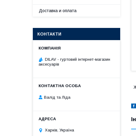
Доставка и оплата
КОНТАКТИ
DILAV - гуртовий інтернет-магазин
аксесуарів
Ж
Валід та Ліда
І
Харків, Україна