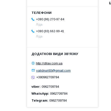
Ц
+380 (96) 270-97-84
Ліда
+380 (93) 662-99-41
Ліда
http://dilav.com.ua
validnuri93@gmail.com
+380962709784
viber
0962709784
WhatsApp
0962709784
Telegram
0962709784