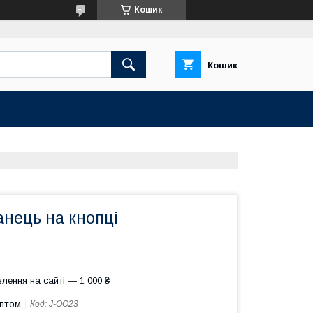
Кошик
Кошик
нець на кнопці
лення на сайті — 1 000 ₴
оптом
Код:
J-OO23