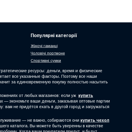
Популярні категорії
Жіночі гаманці
Чоловічі портмоне
Спортивні сумки
атегические ресурсы: деньги, время и физические
четает все указанные факторы. Поэтому все наши
начит за единовременную покупку полностью насытить
ложениях от любых магазинов: если уж
купить
рах — экономьте ваши деньги, заказывая оптовые партии
: вам не придётся ехать в другой город и загружаться
служивание — не важно, собираются они
купить чехол
шего каталога. Вы можете быть уверенны в качестве
роблему. Когда ваши покупатели придут, и будут