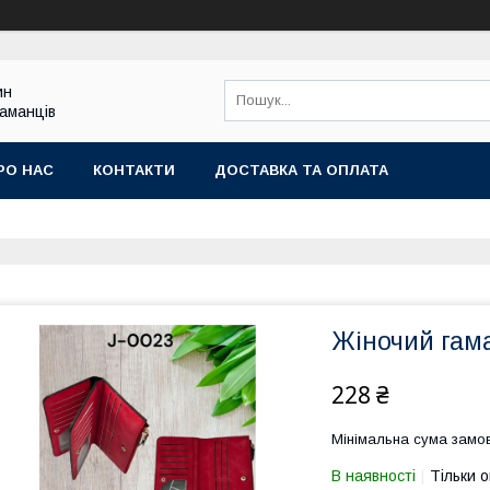
ин
гаманців
РО НАС
КОНТАКТИ
ДОСТАВКА ТА ОПЛАТА
Жіночий гама
228 ₴
Мінімальна сума замов
В наявності
Тільки 