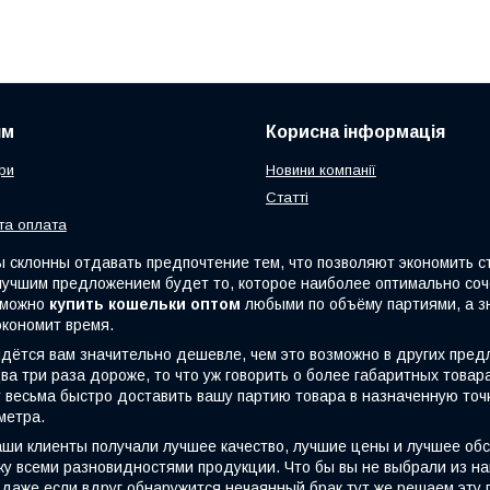
ям
Корисна інформація
ри
Новини компанії
Статті
та оплата
клонны отдавать предпочтение тем, что позволяют экономить стр
 лучшим предложением будет то, которое наиболее оптимально со
с можно
купить кошельки оптом
любыми по объёму партиями, а з
экономит время.
тся вам значительно дешевле, чем это возможно в других пред
ва три раза дороже, то что уж говорить о более габаритных това
весьма быстро доставить вашу партию товара в назначенную точку
метра.
и клиенты получали лучшее качество, лучшие цены и лучшее об
у всеми разновидностями продукции. Что бы вы не выбрали из на
даже если вдруг обнаружится нечаянный брак,тут же решаем эту п