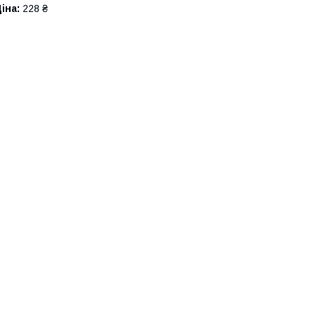
іна:
228 ₴