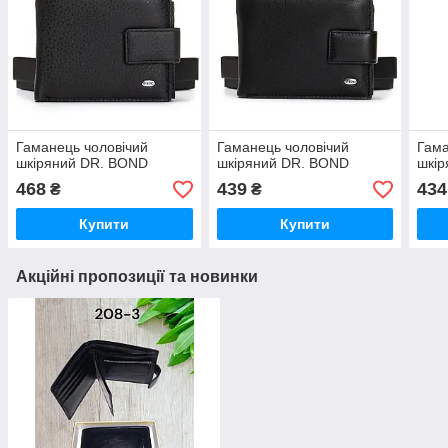
Гаманець чоловічий
Гаманець чоловічий
Гама
шкіряний DR. BOND
шкіряний DR. BOND
шкі
468
439
434
₴
₴
Купити
Купити
Акційні пропозиції та новинки