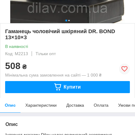
Гаманець чоловічий шкіряний DR. BOND
13×10×3
В наявності
Код: M2213
Тільки опт
508
₴
Мінімальна сума замовлення на сайті — 1 000 ₴
Купити
Опис
Характеристики
Доставка
Оплата
Умови п
Опис
Інтернет-магазин Dilav надає величезний асортимент