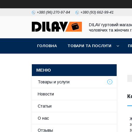
+380 (96) 270-97-84
+380 (93) 662-99-41
DILAV гуртовий магаз
чоловічих та жіночих 
ГОЛОВНА
ТОВАРИ ТА ПОСЛУГИ
П
Товары и услуги
Новости
К
Статьи
О нас
Ж
з
з
Отзывы