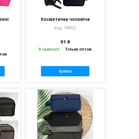
ізні
Косметичка чоловіча
765GZ
91 ₴
В наявності
Тільки оптом
птом
Купити