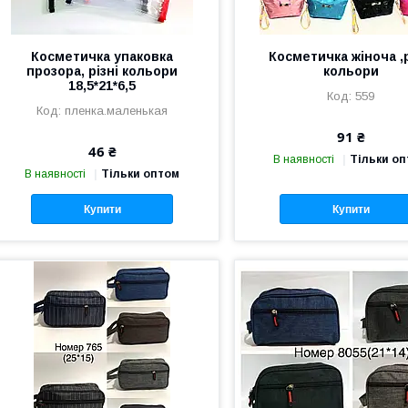
Косметичка упаковка
Косметичка жіноча ,р
прозора, різні кольори
кольори
18,5*21*6,5
559
пленка.маленькая
91 ₴
46 ₴
В наявності
Тільки о
В наявності
Тільки оптом
Купити
Купити