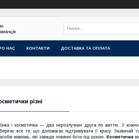
ин
гаманців
РО НАС
КОНТАКТИ
ДОСТАВКА ТА ОПЛАТА
осметички різні
інка і косметичка ― два нерозлучних друга по життю. У кожної 
берігає все те, що допомагає підтримувати її красу. Зазвичай т
асобів макіяжу, які завжди повинні бути під рукою.
Косметичка
мо