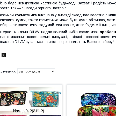
івно буде невід'ємною частиною будь-леді. Захват і радість мож
росто так ― з нагоди гарного настрою.
азвичай
косметичка
виконана у вигляді складного полотна з кише
евеликої сумки, також косметичка може бути дуже об'ємною, мати 
ибираючи косметичку, задумайтеся про те, як ви будете її викорис
нтернет-магазин DILAV надає великий вибір косметичок
зроблен
ких є маленькі плоскі, великі вишукані, шкіряні і прозорі косме
інами, а DILAV ручається за якість і оригінальність Вашого вибору!