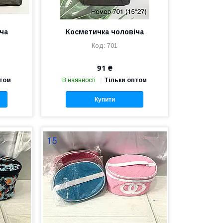
ча
Косметичка чоловіча
701
91 ₴
птом
В наявності
Тільки оптом
Купити