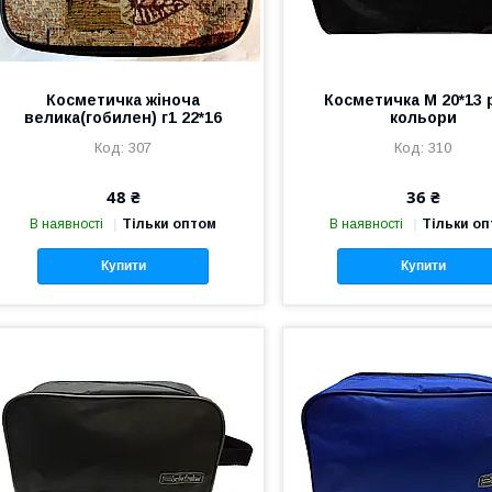
Косметичка жіноча
Косметичка М 20*13 р
велика(гобилен) г1 22*16
кольори
307
310
48 ₴
36 ₴
В наявності
Тільки оптом
В наявності
Тільки о
Купити
Купити