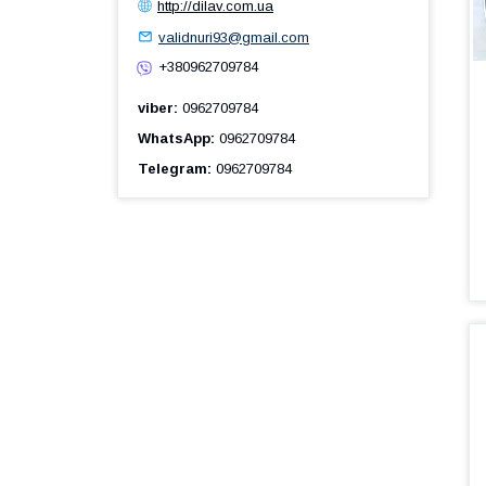
http://dilav.com.ua
validnuri93@gmail.com
+380962709784
viber
0962709784
WhatsApp
0962709784
Telegram
0962709784