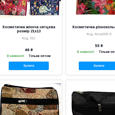
Косметичка жіноча ситцева
Косметичка різноколь
розмір 21х13
Косм303-9
012
55 ₴
46 ₴
В наявності
Тільки о
В наявності
Тільки оптом
Купити
Купити