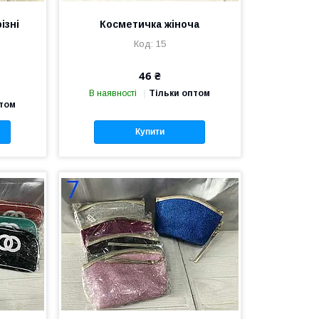
ізні
Косметичка жіноча
15
46 ₴
В наявності
Тільки оптом
птом
Купити