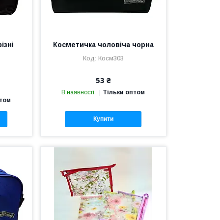
ізні
Косметичка чоловіча чорна
Косм303
53 ₴
В наявності
Тільки оптом
птом
Купити