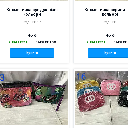
Косметичка сундук різні
Косметичка скриня р
кольори
кольорі
11854
118
46 ₴
46 ₴
В наявності
Тільки оптом
В наявності
Тільки о
Купити
Купити