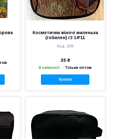
орова
Косметички жіночі маленька
(гобилен) г3 14*11
309
35 ₴
птом
В наявності
Тільки оптом
Купити