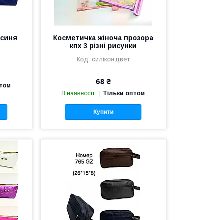
 синя
Косметичка жіноча прозора
кпх 3 різні рисунки
силікон,цвет
68 ₴
птом
В наявності
Тільки оптом
Купити