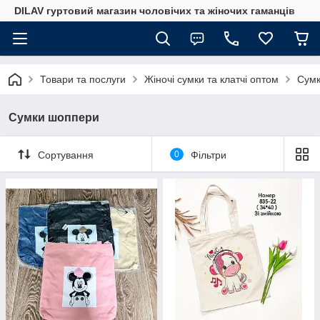
DILAV гуртовий магазин чоловічих та жіночих гаманців
Товари та послуги
Жіночі сумки та клатчі оптом
Сумк
Сумки шоппери
Сортування
0
Фільтри