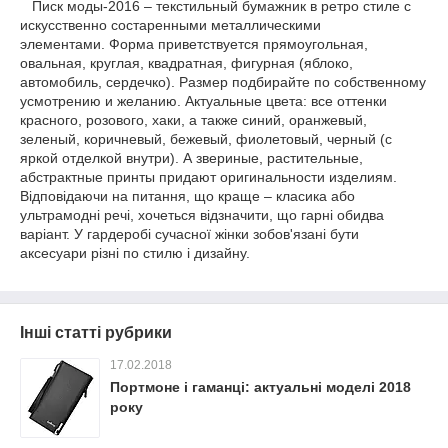
Писк моды-2016 – текстильный бумажник в ретро стиле с
искусственно состаренными металлическими
элементами. Форма приветствуется прямоугольная,
овальная, круглая, квадратная, фигурная (яблоко,
автомобиль, сердечко). Размер подбирайте по собственному
усмотрению и желанию. Актуальные цвета: все оттенки
красного, розового, хаки, а также синий, оранжевый,
зеленый, коричневый, бежевый, фиолетовый, черный (с
яркой отделкой внутри). А
звериные, растительные,
абстрактные
принты придают оригинальности изделиям.
Відповідаючи на питання, що краще – класика або
ультрамодні речі, хочеться відзначити, що гарні обидва
варіант. У гардеробі сучасної жінки зобов'язані бути
аксесуари
різні по стилю і дизайну.
Інші статті рубрики
17.02.2018
Портмоне і гаманці: актуальні моделі 2018
року