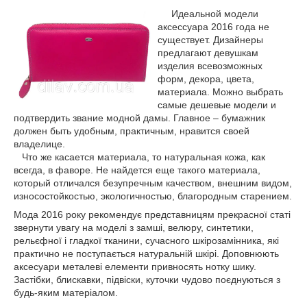
Идеальной модели
аксессуара 2016 года не
существует. Дизайнеры
предлагают девушкам
изделия всевозможных
форм, декора, цвета,
материала. Можно выбрать
самые дешевые модели и
подтвердить звание модной дамы. Главное – бумажник
должен быть удобным, практичным, нравится своей
владелице.
Что же касается материала, то натуральная кожа, как
всегда, в фаворе. Не найдется еще такого материала,
который отличался безупречным качеством, внешним видом,
износостойкостью, экологичностью, благородным старением.
Мода 2016 року рекомендує представницям прекрасної статі
звернути увагу на моделі з замші, велюру, синтетики,
рельєфної і гладкої тканини, сучасного шкірозамінника, які
практично не поступається натуральній шкірі. Доповнюють
аксесуари металеві елементи привносять нотку шику.
Застібки, блискавки, підвіски, куточки чудово поєднуються з
будь-яким матеріалом.