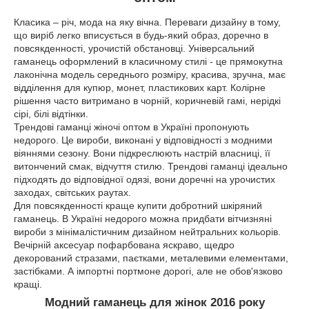
Класика – річ, мода на яку вічна. Переваги дизайну в тому,
що виріб легко вписується в будь-який образ, доречно в
повсякденності, урочистій обстановці. Універсальний
гаманець оформлений в класичному стилі - це прямокутна
лаконічна модель середнього розміру, красива, зручна, має
відділення для купюр, монет, пластикових карт. Колірне
рішення часто витримано в чорній, коричневій гамі, нерідкі
сірі, білі відтінки.
Трендові гаманці жіночі оптом в Україні пропонують
недорого. Це вироби, виконані у відповідності з модними
віяннями сезону. Вони підкреслюють настрій власниці, її
витончений смак, відчуття стилю. Трендові гаманці ідеально
підходять до відповідної одязі, вони доречні на урочистих
заходах, світських раутах.
Для повсякденності краще купити добротний шкіряний
гаманець. В Україні недорого можна придбати вітчизняні
вироби з мінімалістичним дизайном нейтральних кольорів.
Вечірній аксесуар пофарбована яскраво, щедро
декорований стразами, паєтками, металевими елементами,
застібками. А імпортні портмоне дорогі, але не обов'язково
кращі.
Модний гаманець для жінок
2016 року