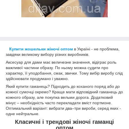
Купити жошельки жіночі оптом
в Україні - не проблема,
завдяки великому вибору різних виробників.
Аксесуар для дами має величезне значення, відіграє роль
важливої частини образу. По ньому можна судити про
характер, її уподобання, смак, звички. Тому вибір виробу слід
здійснювати продумано і уважно.
Який купити гаманець? Підходить до коханого поряд або до
кожної сумочці окремо? Краще мати відповідний гаманець до
кожного образу, але покупка вельми дорога. Додатковий
мінус – необхідність часто перекладати вміст портмоне.
Оптимальний варіант: вибрати два–три вироби, серед яких -
одне нейтральне.
Класичні і трендові жіночі гаманці
оптом